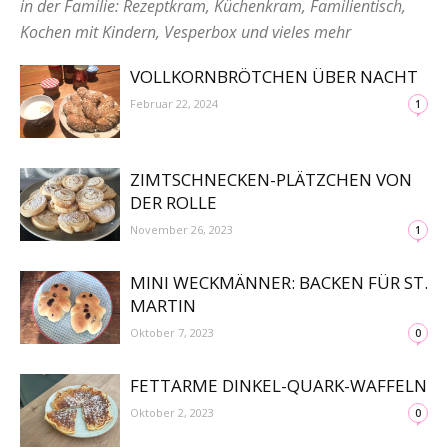
in der Familie: Rezeptkram, Küchenkram, Familientisch,
Kochen mit Kindern, Vesperbox und vieles mehr
VOLLKORNBRÖTCHEN ÜBER NACHT
Februar 22, 2024
1
ZIMTSCHNECKEN-PLÄTZCHEN VON
DER ROLLE
November 26, 2023
1
MINI WECKMÄNNER: BACKEN FÜR ST.
MARTIN
Oktober 7, 2023
0
FETTARME DINKEL-QUARK-WAFFELN
Oktober 2, 2023
0