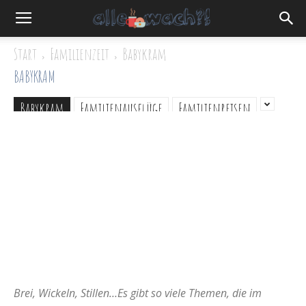
Start
Familienzeit
Babykram
BABYKRAM
Babykram
Familienausflüge
Familienreisen
Brei, Wickeln, Stillen…Es gibt so viele Themen, die im