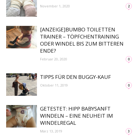
November 1, 2020
2
[ANZEIGE]BUMBO TOILETTEN
TRAINER – TÖPFCHENTRAINING
ODER WINDEL BIS ZUM BITTEREN
ENDE?
Februar 20, 2020
0
TIPPS FÜR DEN BUGGY-KAUF
Oktober 11, 2019
0
GETESTET: HIPP BABYSANFT
WINDELN – EINE NEUHEIT IM
WINDELREGAL
März 13, 2019
3