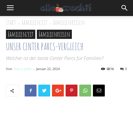
Start
Familienzeit
Familienreisen
Familienzeit
Familienreisen
UNSER CENTER PARCS-VERGLEICH
Welcher ist der beste Center Parcs für Familien?
Von
Klara Jebe
-
Januar 22, 2024
6816
0