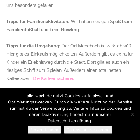
uns besonders gefallen.
Tipps für Familienaktivitäten:
Wir hatten riesigen Spaß beim
Familienfußball
und beim
Bowling
.
Tipps für die Umgebung
: Der Ort Medebach ist wirklich süß.
Hier gibt es Einkaufsmöglichkeiten. Außerdem gibt es extra für
Kinder ein Erlebnisweg durch die Stadt. Dort gibt es auch ein
riesiges Schiff zum Spielen. Außerdem einen total netten
Kaffeeladen:
Die Kaffeemacherei.
Die nächsten Städte zum Anschauen wären: Kassel und
alle-wach.de nutzt Cookies zu Analyse- und
Optimierungszwecken. Durch die weitere Nutzung der Website
Marburg.
stimmst du der Verwendung zu. Weitere Infos zu Cookies und
deren Deaktivierung findest du in unserer
Obwohl wir uns vorgenommen hatten, diese zu besichtigen,
Datenschutzerklärung.
haben wir es am Ende einfach nicht geschafft. Trotzdem hat
Einverstanden
Datenschutzerklärung
uns in diesem Urlaub nichts gefehlt.