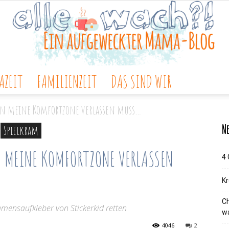
ZEIT
FAMILIENZEIT
DAS SIND WIR
Alle
zen meine Komfortzone verlassen muss…
Ne
Spielkram
N MEINE KOMFORTZONE VERLASSEN
4 
wach?!
Kr
Ch
mensaufkleber von Stickerkid retten
wa
4046
2