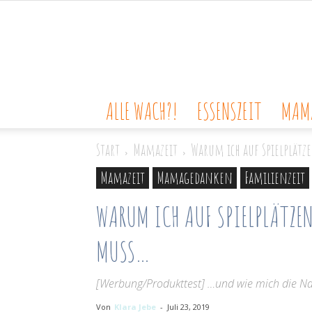
ALLE WACH?!
ESSENSZEIT
MAMA
Start
Mamazeit
Warum ich auf Spielplät
Mamazeit
Mamagedanken
Familienzeit
WARUM ICH AUF SPIELPLÄTZE
MUSS…
[Werbung/Produkttest] …und wie mich die Na
Von
Klara Jebe
-
Juli 23, 2019