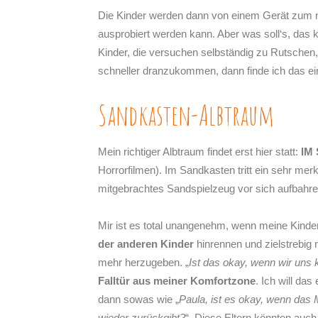
Die Kinder werden dann von einem Gerät zum näc
ausprobiert werden kann. Aber was soll‘s, das 
Kinder, die versuchen selbständig zu Rutschen
schneller dranzukommen, dann finde ich das ein
Sandkasten-Albtraum
Mein richtiger Albtraum findet erst hier statt:
IM
Horrorfilmen). Im Sandkasten tritt ein sehr me
mitgebrachtes Sandspielzeug vor sich aufbahr
Mir ist es total unangenehm, wenn meine Kinder
der anderen Kinder
hinrennen und zielstrebig 
mehr herzugeben. „
Ist das okay, wenn wir uns 
Falltür aus meiner Komfortzone
. Ich will d
dann sowas wie „
Paula, ist es okay, wenn das M
wieder zurückgibt?
“. Diese Eltern könnten auch