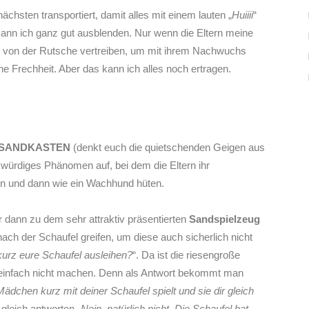
hsten transportiert, damit alles mit einem lauten „
Huiiii
“
kann ich ganz gut ausblenden. Nur wenn die Eltern meine
, von der Rutsche vertreiben, um mit ihrem Nachwuchs
e Frechheit. Aber das kann ich alles noch ertragen.
 SANDKASTEN
(denkt euch die quietschenden Geigen aus
rkwürdiges Phänomen auf, bei dem die Eltern ihr
en und dann wie ein Wachhund hüten.
 dann zu dem sehr attraktiv präsentierten
Sandspielzeug
nach der Schaufel greifen, um diese auch sicherlich nicht
kurz eure Schaufel ausleihen?
“. Da ist die riesengroße
as einfach nicht machen. Denn als Antwort bekommt man
ädchen kurz mit deiner Schaufel spielt und sie dir gleich
 gleich antworten „
Nein, natürlich nicht. Die Schaufel hat