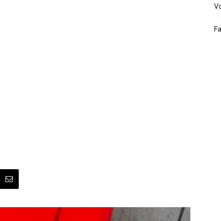
Vo
Fa