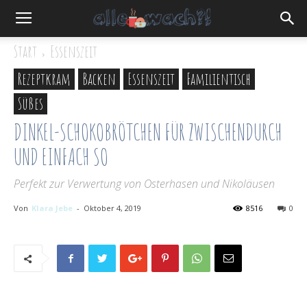
Start
Essenszeit
Rezeptkram
Backen
Essenszeit
Familientisch
Süßes
DINKEL-SCHOKOBRÖTCHEN FÜR ZWISCHENDURCH
UND EINFACH SO
Perfekt zur Verwertung von Osterhasen und Nikoläusen
Von
Klara Jebe
-
Oktober 4, 2019
8516
0