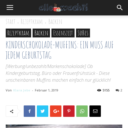
Start
Rezeptkram
Backen
Rezeptkram
Backen
Essenszeit
Süßes
KINDERSCHOKOLADE-MUFFINS: EIN MUSS AUF
JEDEM GEBURTSTAG
[Werbung/unbezahlt/Markenschokolade] Ob
Kindergeburtstag, Büro oder Frauenfrühstück - Diese
unscheinbaren Muffins machen einfach nur glücklich!
Von
Klara Jebe
-
Februar 1, 2019
5155
2