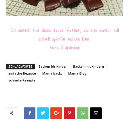
So einfach sind diese super Muffins, die man einfach mal
schnell spontan backen kann.
Eure Klaramama
SCHLAGWORTE
Backen für Kinder
Backen mit Kindern
einfache Rezepte
Mama backt
Mama-Blog
schnelle Rezepte