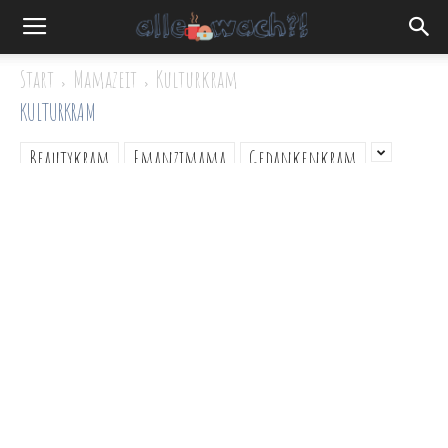
Start
Mamazeit
Kulturkram
KULTURKRAM
Beautykram
Emanzimama
Gedankenkram