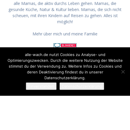
alle Mamas, die aktiv durchs Leben gehen. Mamas, die
gesunde Küche, Natur & Kultur lieben. Mamas, die sich nicht
scheuen, mit ihren Kindern auf Reisen zu gehen. Alles ist
möglich!
Mehr über mich und meine Familie
alle-wach.de nutzt Cookies zu Analyse- und
Optimierungszwecken. Durch die weitere Nutzung der Website
stimmst du der Verwendung zu. Weitere Infos zu Cookies und
Folge mir
deren Deaktivierung findest du in unserer
Datenschutzerklärung.
Einverstanden
Datenschutzerklärung
Impressum
Disclaimer
Datenschutz
About
© Newspaper WordPress Theme by TagDiv