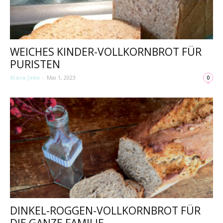
WEICHES KINDER-VOLLKORNBROT FÜR
PURISTEN
Klara Jebe
-
Mai 1, 2023
0
DINKEL-ROGGEN-VOLLKORNBROT FÜR
DIE GANZE FAMILIE