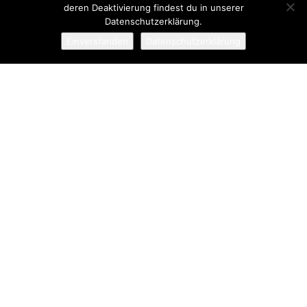
deren Deaktivierung findest du in unserer
Datenschutzerklärung.
Einverstanden
Datenschutzerklärung
Das bin ich
Hallo, schön, dass du da bist. Du bist sicherlich eine
wundervolle Mama oder Bald-Mama. Mein Blog richtet sich an
alle Mamas, die aktiv durchs Leben gehen. Mamas, die
gesunde Küche, Natur & Kultur lieben. Mamas, die sich nicht
scheuen, mit ihren Kindern auf Reisen zu gehen. Alles ist
möglich!
Mehr über mich und meine Familie