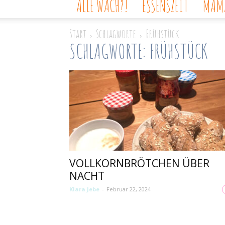
ALLE WACH?!
ESSENSZEIT
MAMA
Start
Schlagworte
Frühstück
SCHLAGWORTE: FRÜHSTÜCK
VOLLKORNBRÖTCHEN ÜBER
NACHT
Klara Jebe
-
Februar 22, 2024