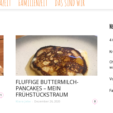
ZEIT
FAMILIENZEIT
DAS SIND WIR
Ne
4 
Kr
Ch
wa
Vo
FLUFFIGE BUTTERMILCH-
PANCAKES – MEIN
Fa
FRÜHSTÜCKSTRAUM
1
Klara Jebe
-
Dezember 26, 2020
0